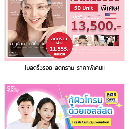
โบลดริ้วรอย ลดกราม ราคาพิเศษ!!