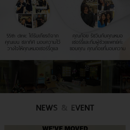
55th clinic ได้รับเกียรติจาก
คุณก้อย รัชวินกับคุณหมอ
คุณเบน ชลาทิศ มอบความไว้
เชอร์รี่และทีมผู้ช่วยแพทย์ค่ะ
วางใจให้คุณหมอเชอร์รี่ดูแล
ขอบคุณ คุณก้อยที่มอบความ
ผิวด้วย Fraxel Laser ค่ะ
ไว้วางใจให้ 55th Clinic ดูแล
ผิวหน้าและความงามนะคะ ตัว
จริงน่ารักและเป็นกันเองมาก
ค่ะ
NEWS & EVENT