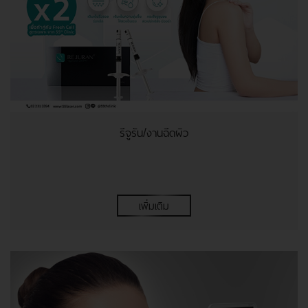
รีจูรัน/งานฉีดผิว
เพิ่มเติม