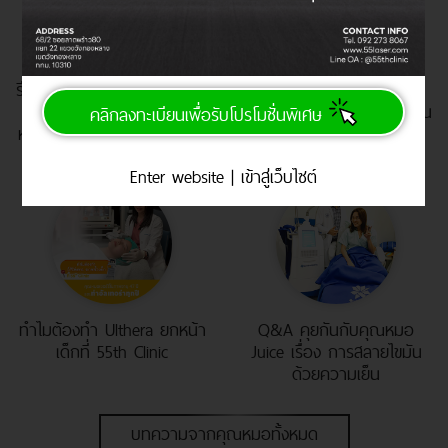
รีวิว : Filler ใต้ตา ปรับรูปหน้า
การยกกระชับผิว โดยไม่
สดใส ยกกระชับ โดย คุณ
ผ่าตัด มีหลายแบบจัง ต่างกัน
คลิกลงทะเบียนเพื่อรับโปรโมชั่นพิเศษ
หมอจุ๊ย (นพ.ชัยวัฒน์ ทรงศิริ
ยังไง?
พันธุ์)
Enter website | เข้าสู่เว็บไซต์
ทำไมต้องทำ Ulthera ยกหน้า
Q&A คุยกันกับคุณหมอ
เด็กที่ 55th Clinic
Juice เรื่อง การสลายไขมัน
ด้วยความเย็น
(Coolsculpting)
บทความจากคุณหมอทั้งหมด