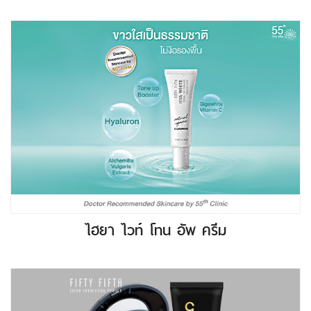
ไฮยา ไวท์ โทน อัพ ครีม